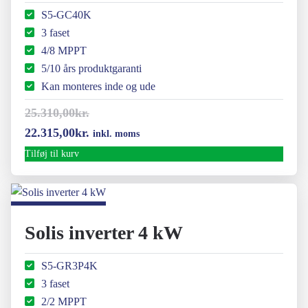
S5-GC40K
3 faset
4/8 MPPT
5/10 års produktgaranti
Kan monteres inde og ude
25.310,00
kr.
Den
Den
22.315,00
kr.
inkl. moms
oprindelige
aktuelle
Tilføj til kurv
pris
pris
var:
er:
25.310,00kr..
22.315,00kr..
Solis inverter 4 kW
S5-GR3P4K
3 faset
2/2 MPPT