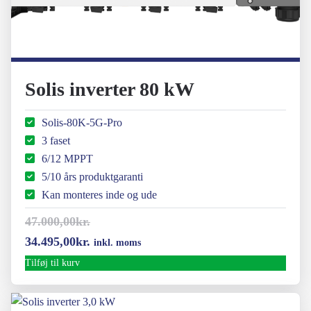
Solis inverter 80 kW
Solis-80K-5G-Pro
3 faset
6/12 MPPT
5/10 års produktgaranti
Kan monteres inde og ude
47.000,00
kr.
Den
Den
34.495,00
kr.
inkl. moms
oprindelige
aktuelle
Tilføj til kurv
pris
pris
var:
er: