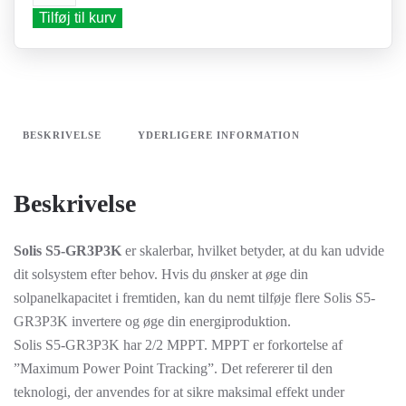
inverter
Tilføj til kurv
3
kW
antal
BESKRIVELSE
YDERLIGERE INFORMATION
Beskrivelse
Solis S5-GR3P3K
er skalerbar, hvilket betyder, at du kan udvide
dit solsystem efter behov. Hvis du ønsker at øge din
solpanelkapacitet i fremtiden, kan du nemt tilføje flere Solis S5-
GR3P3K invertere og øge din energiproduktion.
Solis S5-GR3P3K har 2/2 MPPT. MPPT er forkortelse af
”Maximum Power Point Tracking”. Det refererer til den
teknologi, der anvendes for at sikre maksimal effekt under