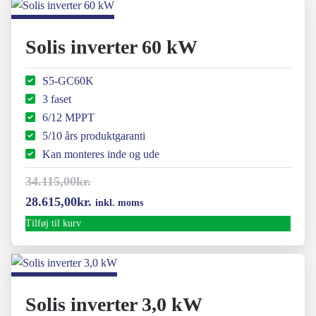
var:
er:
14.190,00kr..
11.985,00kr..
Solis inverter 60 kW
S5-GC60K
3 faset
6/12 MPPT
5/10 års produktgaranti
Kan monteres inde og ude
34.115,00
kr.
Den
Den
28.615,00
kr.
inkl. moms
oprindelige
aktuelle
Tilføj til kurv
pris
pris
var:
er:
34.115,00kr..
28.615,00kr..
Solis inverter 3,0 kW