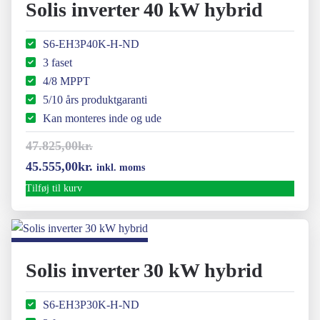
Solis inverter 40 kW hybrid
S6-EH3P40K-H-ND
3 faset
4/8 MPPT
5/10 års produktgaranti
Kan monteres inde og ude
47.825,00
kr.
Den
Den
45.555,00
kr.
inkl. moms
oprindelige
aktuelle
Tilføj til kurv
pris
pris
var:
er:
47.825,00kr..
45.555,00kr..
Solis inverter 30 kW hybrid
S6-EH3P30K-H-ND