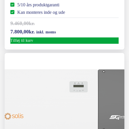
5/10 års produktgaranti
Kan monteres inde og ude
9.460,00
kr.
Den
Den
7.800,00
kr.
inkl. moms
oprindelige
aktuelle
Tilføj til kurv
pris
pris
var:
er:
9.460,00kr..
7.800,00kr..