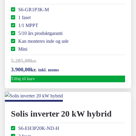
S6-GR1P3K-M
1 faset
1/1 MPPT
5/10 års produktgaranti
Kan monteres inde og ude
Mini
5.285,00
kr.
Den
Den
3.900,00
kr.
inkl. moms
oprindelige
aktuelle
Tilføj til kurv
pris
pris
var:
er:
5.285,00kr..
3.900,00kr..
Solis inverter 20 kW hybrid
S6-EH3P20K-ND-H