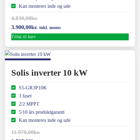
Kan monteres inde og ude
4.830,00
kr.
Den
Den
3.900,00
kr.
inkl. moms
oprindelige
aktuelle
Tilføj til kurv
pris
pris
var:
er:
4.830,00kr..
3.900,00kr..
Solis inverter 10 kW
S5-GR3P10K
3 faset
2/2 MPPT
5/10 års produktgaranti
Kan monteres inde og ude
11.970,00
kr.