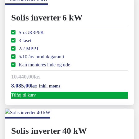
Solis inverter 6 kW
S5-GR3P6K
3 faset
2/2 MPPT
5/10 års produktgaranti
Kan monteres inde og ude
10.440,00
kr.
Den
Den
8.085,00
kr.
inkl. moms
oprindelige
aktuelle
Tilføj til kurv
pris
pris
var:
er:
10.440,00kr..
8.085,00kr..
Solis inverter 40 kW