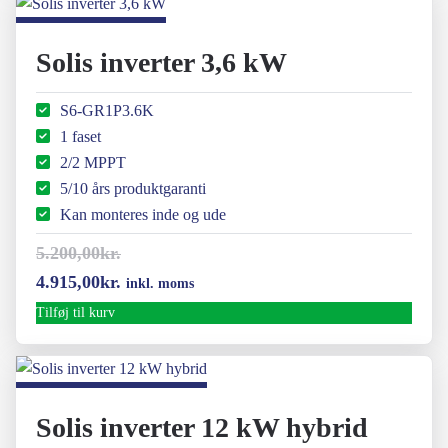
var:
er:
50.675,00kr..
35.185,00kr..
Solis inverter 3,6 kW
S6-GR1P3.6K
1 faset
2/2 MPPT
5/10 års produktgaranti
Kan monteres inde og ude
5.200,00
kr.
Den
Den
4.915,00
kr.
inkl. moms
oprindelige
aktuelle
Tilføj til kurv
pris
pris
var:
er:
5.200,00kr..
4.915,00kr..
Solis inverter 12 kW hybrid