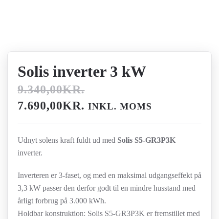
Solis inverter 3 kW
9.340,00
KR.
DEN
DEN
7.690,00
KR.
INKL. MOMS
OPRINDELIGE
AKTUELLE
PRIS
PRIS
Udnyt solens kraft fuldt ud med
Solis S5-GR3P3K
VAR:
ER:
inverter.
9.340,00KR..
7.690,00KR..
Inverteren er 3-faset, og med en maksimal udgangseffekt på
3,3 kW passer den derfor godt til en mindre husstand med
årligt forbrug på 3.000 kWh.
Holdbar konstruktion: Solis S5-GR3P3K er fremstillet med