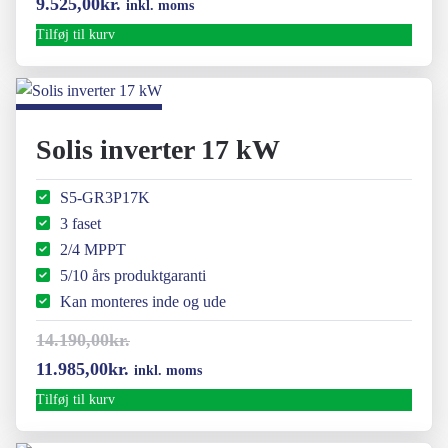
Den
Den
9.525,00
kr.
inkl. moms
oprindelige
aktuelle
Tilføj til kurv
pris
pris
var:
er:
11.970,00kr..
9.525,00kr..
Solis inverter 17 kW
S5-GR3P17K
3 faset
2/4 MPPT
5/10 års produktgaranti
Kan monteres inde og ude
14.190,00
kr.
Den
Den
11.985,00
kr.
inkl. moms
oprindelige
aktuelle
Tilføj til kurv
pris
pris