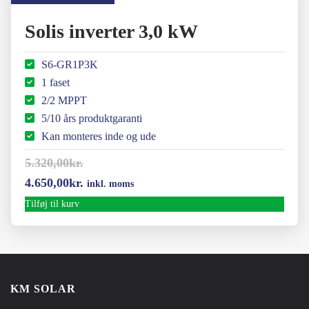
47.000,00kr..
34.495,00kr..
Solis inverter 3,0 kW
S6-GR1P3K
1 faset
2/2 MPPT
5/10 års produktgaranti
Kan monteres inde og ude
5.320,00
kr.
Den
Den
4.650,00
kr.
inkl. moms
oprindelige
aktuelle
Tilføj til kurv
pris
pris
var:
er:
5.320,00kr..
4.650,00kr..
KM SOLAR