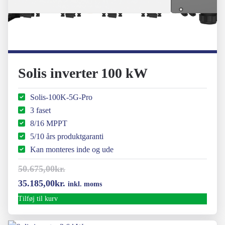
Solis inverter 100 kW
Solis-100K-5G-Pro
3 faset
8/16 MPPT
5/10 års produktgaranti
Kan monteres inde og ude
50.675,00
kr.
Den
Den
35.185,00
kr.
inkl. moms
oprindelige
aktuelle
Tilføj til kurv
pris
pris