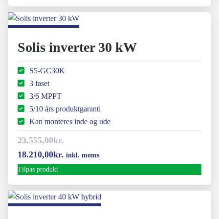
pris
pris
var:
er:
16.335,00kr..
11.025,00kr..
Solis inverter 30 kW
S5-GC30K
3 faset
3/6 MPPT
5/10 års produktgaranti
Kan monteres inde og ude
23.555,00
kr.
Den
Den
18.210,00
kr.
inkl. moms
oprindelige
aktuelle
Tilpas produkt
pris
pris
var:
er:
23.555,00kr..
18.210,00kr..