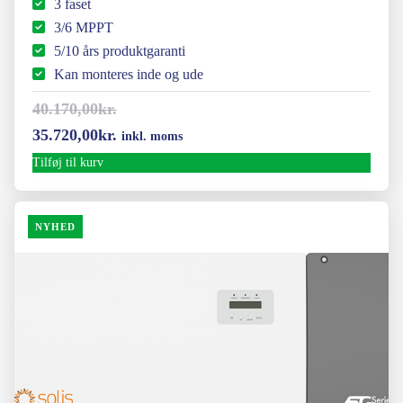
3 faset
3/6 MPPT
5/10 års produktgaranti
Kan monteres inde og ude
40.170,00
kr.
Den
Den
35.720,00
kr.
inkl. moms
oprindelige
aktuelle
Tilføj til kurv
pris
pris
var:
er:
NYHED
40.170,00kr..
35.720,00kr..