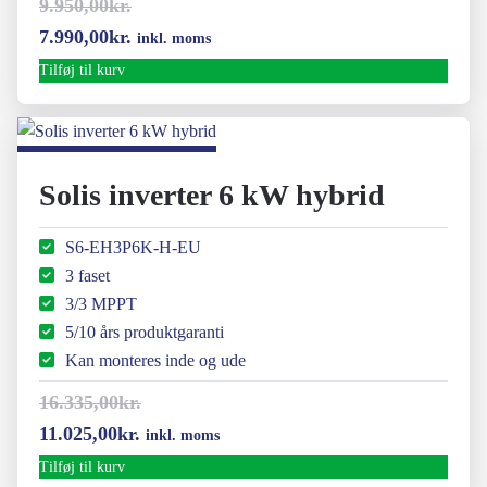
9.950,00
kr.
Den
Den
7.990,00
kr.
inkl. moms
oprindelige
aktuelle
Tilføj til kurv
pris
pris
var:
er:
9.950,00kr..
7.990,00kr..
Solis inverter 6 kW hybrid
S6-EH3P6K-H-EU
3 faset
3/3 MPPT
5/10 års produktgaranti
Kan monteres inde og ude
16.335,00
kr.
Den
Den
11.025,00
kr.
inkl. moms
oprindelige
aktuelle
Tilføj til kurv