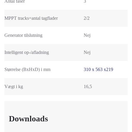
Antal faser
3
MPPT tracks=antal tagflader
2/2
Generator tilslutning
Nej
Intelligent op-/afladning
Nej
Størrelse (BxHxD) i mm
310 x 563 x219
Vægt i kg
16,5
Downloads