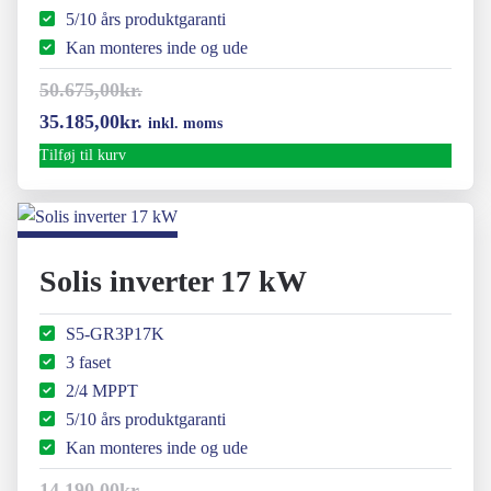
5/10 års produktgaranti
Kan monteres inde og ude
50.675,00
kr.
Den
Den
35.185,00
kr.
inkl. moms
oprindelige
aktuelle
Tilføj til kurv
pris
pris
var:
er:
50.675,00kr..
35.185,00kr..
Solis inverter 17 kW
S5-GR3P17K
3 faset
2/4 MPPT
5/10 års produktgaranti
Kan monteres inde og ude
14.190,00
kr.