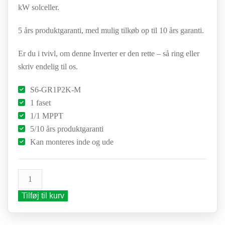
kW solceller.
5 års produktgaranti, med mulig tilkøb op til 10 års garanti.
Er du i tvivl, om denne Inverter er den rette – så ring eller
skriv endelig til os.
S6-GR1P2K-M
1 faset
1/1 MPPT
5/10 års produktgaranti
Kan monteres inde og ude
Solis
inverter
Tilføj til kurv
2,0
kW