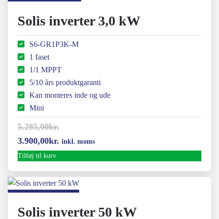
9.950,00kr..
7.990,00kr..
Solis inverter 3,0 kW
S6-GR1P3K-M
1 faset
1/1 MPPT
5/10 års produktgaranti
Kan monteres inde og ude
Mini
5.285,00
kr.
Den
Den
3.900,00
kr.
inkl. moms
oprindelige
aktuelle
Tilføj til kurv
pris
pris
var:
er:
5.285,00kr..
3.900,00kr..
Solis inverter 50 kW