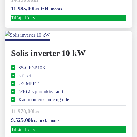
Den
Den
11.985,00
kr.
inkl. moms
oprindelige
aktuelle
Tilføj til kurv
pris
pris
var:
er:
14.190,00kr..
11.985,00kr..
Solis inverter 10 kW
S5-GR3P10K
3 faset
2/2 MPPT
5/10 års produktgaranti
Kan monteres inde og ude
11.970,00
kr.
Den
Den
9.525,00
kr.
inkl. moms
oprindelige
aktuelle
Tilføj til kurv