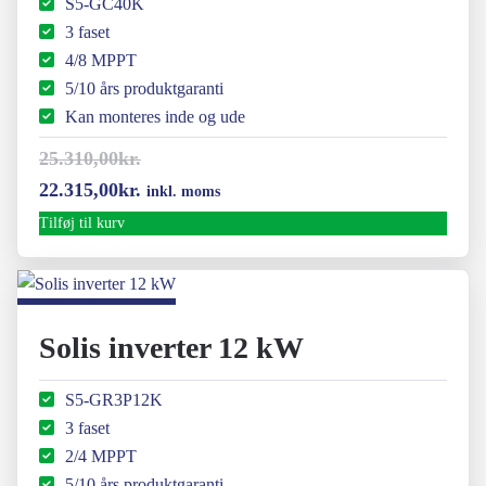
S5-GC40K
3 faset
4/8 MPPT
5/10 års produktgaranti
Kan monteres inde og ude
25.310,00
kr.
Den
Den
22.315,00
kr.
inkl. moms
oprindelige
aktuelle
Tilføj til kurv
pris
pris
var:
er:
25.310,00kr..
22.315,00kr..
Solis inverter 12 kW
S5-GR3P12K
3 faset
2/4 MPPT
5/10 års produktgaranti