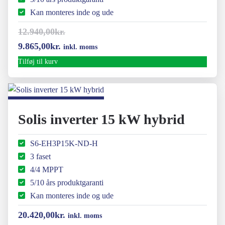
Kan monteres inde og ude
12.940,00
kr.
Den
Den
9.865,00
kr.
inkl. moms
oprindelige
aktuelle
Tilføj til kurv
pris
pris
var:
er:
12.940,00kr..
9.865,00kr..
Solis inverter 15 kW hybrid
S6-EH3P15K-ND-H
3 faset
4/4 MPPT
5/10 års produktgaranti
Kan monteres inde og ude
20.420,00
kr.
inkl. moms