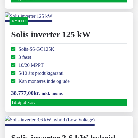
pris
pris
var:
er:
NYHED
40.170,00kr..
35.720,00kr..
Solis inverter 125 kW
Solis-S6-GC125K
3 faset
10/20 MPPT
5/10 års produktgaranti
Kan monteres inde og ude
38.777,00
kr.
inkl. moms
Tilføj til kurv
Solis inverter 3,6 kW hybrid