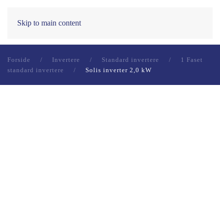
0
Skip to main content
Forside
Invertere
Standard invertere
1 Faset
standard invertere
Solis inverter 2,0 kW