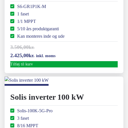
S6-GR1P1K-M
1 faset
1/1 MPPT
5/10 års produktgaranti
Kan monteres inde og ude
3.506,00
kr.
Den
Den
2.425,00
kr.
inkl. moms
oprindelige
aktuelle
Tilføj til kurv
pris
pris
var:
er:
3.506,00kr..
2.425,00kr..
Solis inverter 100 kW
Solis-100K-5G-Pro
3 faset
8/16 MPPT