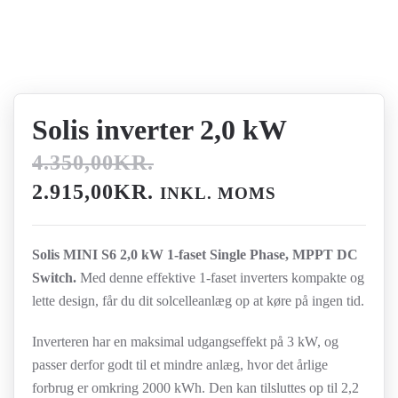
Solis inverter 2,0 kW
4.350,00
KR.
DEN
DEN
2.915,00
KR.
INKL. MOMS
OPRINDELIGE
AKTUELLE
PRIS
PRIS
Solis MINI S6 2,0 kW 1-faset Single Phase, MPPT DC
VAR:
ER:
Switch.
Med denne effektive 1-faset inverters kompakte og
lette design, får du dit solcelleanlæg op at køre på ingen tid.
4.350,00KR..
2.915,00KR..
Inverteren har en maksimal udgangseffekt på 3 kW, og
passer derfor godt til et mindre anlæg, hvor det årlige
forbrug er omkring 2000 kWh. Den kan tilsluttes op til 2,2