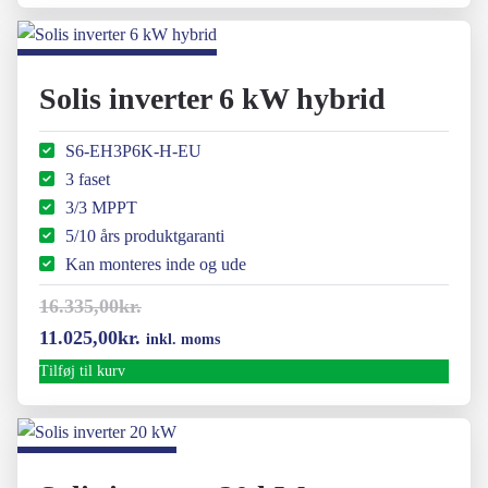
pris
pris
var:
er:
11.970,00kr..
9.525,00kr..
Solis inverter 6 kW hybrid
S6-EH3P6K-H-EU
3 faset
3/3 MPPT
5/10 års produktgaranti
Kan monteres inde og ude
16.335,00
kr.
Den
Den
11.025,00
kr.
inkl. moms
oprindelige
aktuelle
Tilføj til kurv
pris
pris
var:
er:
16.335,00kr..
11.025,00kr..