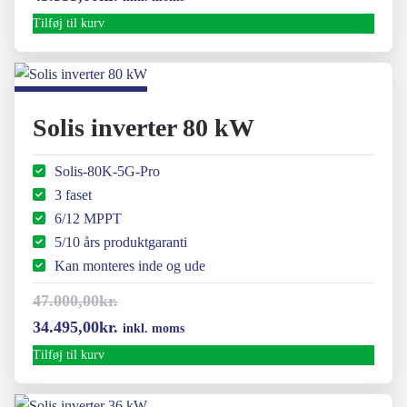
oprindelige
aktuelle
Tilføj til kurv
pris
pris
var:
er:
47.825,00kr..
45.555,00kr..
Solis inverter 80 kW
Solis-80K-5G-Pro
3 faset
6/12 MPPT
5/10 års produktgaranti
Kan monteres inde og ude
47.000,00
kr.
Den
Den
34.495,00
kr.
inkl. moms
oprindelige
aktuelle
Tilføj til kurv
pris
pris
var:
er: