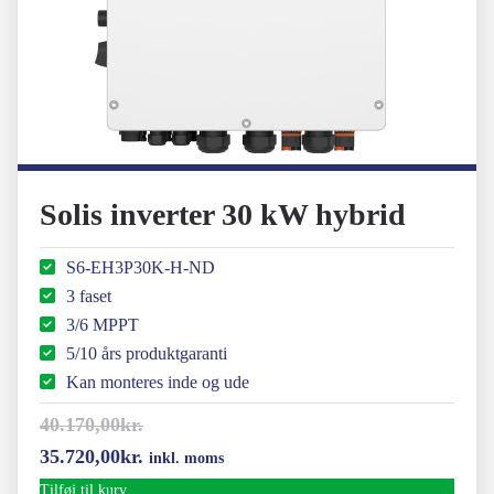
Solis inverter 30 kW hybrid
S6-EH3P30K-H-ND
3 faset
3/6 MPPT
5/10 års produktgaranti
Kan monteres inde og ude
40.170,00
kr.
Den
Den
35.720,00
kr.
inkl. moms
oprindelige
aktuelle
Tilføj til kurv