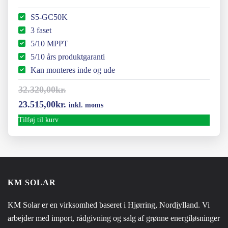
S5-GC50K
3 faset
5/10 MPPT
5/10 års produktgaranti
Kan monteres inde og ude
32.320,00
kr.
Den
Den
23.515,00
kr.
inkl. moms
oprindelige
aktuelle
Tilføj til kurv
pris
pris
var:
er:
32.320,00kr..
23.515,00kr..
KM SOLAR
KM Solar er en virksomhed baseret i Hjørring, Nordjylland. Vi
arbejder med import, rådgivning og salg af grønne energiløsninger