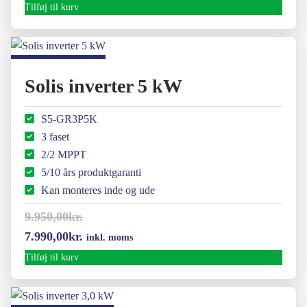
Tilføj til kurv
Solis inverter 5 kW
S5-GR3P5K
3 faset
2/2 MPPT
5/10 års produktgaranti
Kan monteres inde og ude
9.950,00
kr.
Den
Den
7.990,00
kr.
inkl. moms
oprindelige
aktuelle
Tilføj til kurv
pris
pris
var:
er: