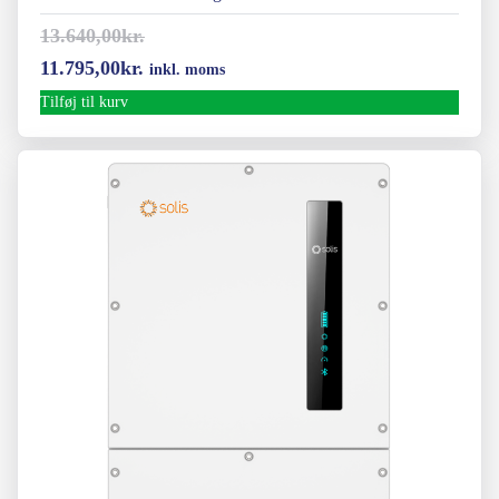
13.640,00
kr.
Den
Den
11.795,00
kr.
inkl. moms
oprindelige
aktuelle
Tilføj til kurv
pris
pris
var:
er:
13.640,00kr..
11.795,00kr..