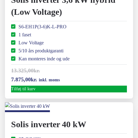
(Low Voltage)
S6-EH1P(3-6)K-L-PRO
1 faset
Low Voltage
5/10 års produktgaranti
Kan monteres inde og ude
13.325,00
kr.
Den
Den
7.875,00
kr.
inkl. moms
oprindelige
aktuelle
Tilføj til kurv
pris
pris
var:
er:
13.325,00kr..
7.875,00kr..
Solis inverter 40 kW