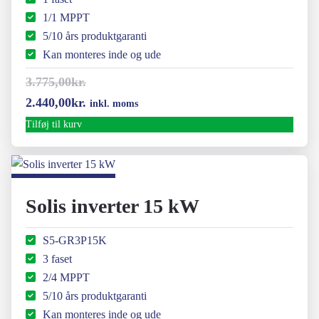
1/1 MPPT
5/10 års produktgaranti
Kan monteres inde og ude
3.775,00
kr.
Den
Den
2.440,00
kr.
inkl. moms
oprindelige
aktuelle
Tilføj til kurv
pris
pris
var:
er:
3.775,00kr..
2.440,00kr..
Solis inverter 15 kW
S5-GR3P15K
3 faset
2/4 MPPT
5/10 års produktgaranti
Kan monteres inde og ude