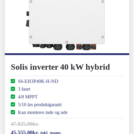
Solis inverter 40 kW hybrid
S6-EH3P40K-H-ND
3 faset
4/8 MPPT
5/10 års produktgaranti
Kan monteres inde og ude
47.825,00
kr.
Den
Den
45.555,00
kr.
inkl. moms