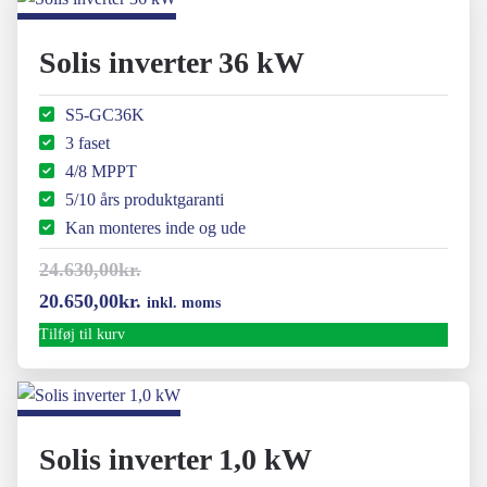
47.000,00kr..
34.495,00kr..
Solis inverter 36 kW
S5-GC36K
3 faset
4/8 MPPT
5/10 års produktgaranti
Kan monteres inde og ude
24.630,00
kr.
Den
Den
20.650,00
kr.
inkl. moms
oprindelige
aktuelle
Tilføj til kurv
pris
pris
var:
er:
24.630,00kr..
20.650,00kr..
Solis inverter 1,0 kW