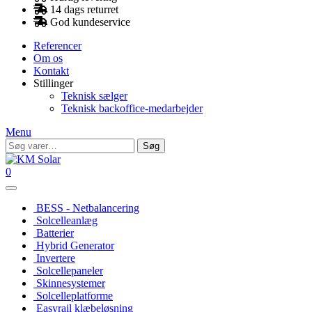
14 dags returret
God kundeservice
Referencer
Om os
Kontakt
Stillinger
Teknisk sælger
Teknisk backoffice-medarbejder
Menu
Søg
Søg
efter:
0
BESS - Netbalancering
Solcelleanlæg
Batterier
Hybrid Generator
Invertere
Solcellepaneler
Skinnesystemer
Solcelleplatforme
Easyrail klæbeløsning