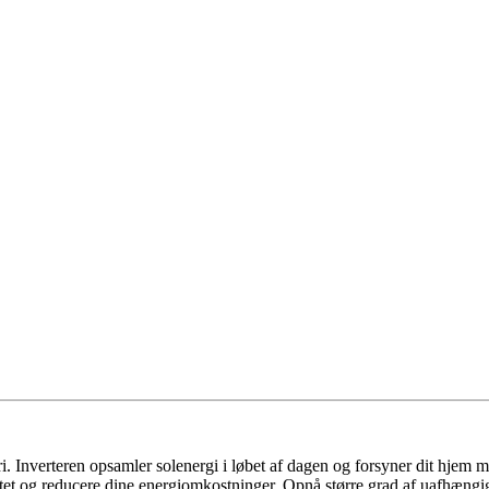
eri. Inverteren opsamler solenergi i løbet af dagen og forsyner dit hjem m
ettet og reducere dine energiomkostninger. Opnå større grad af uafhæng