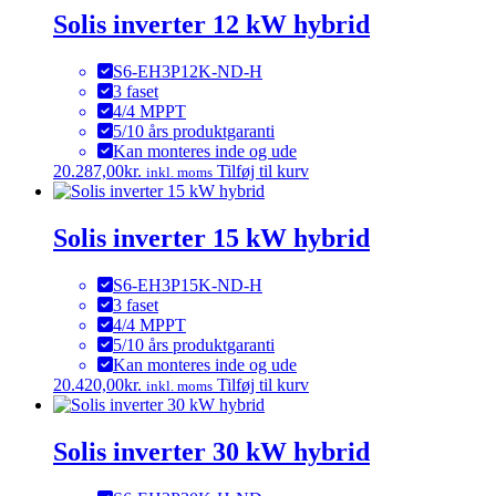
var:
er:
Solis inverter 12 kW hybrid
47.825,00kr..
45.555,00kr..
S6-EH3P12K-ND-H
3 faset
4/4 MPPT
5/10 års produktgaranti
Kan monteres inde og ude
20.287,00
kr.
Tilføj til kurv
inkl. moms
Solis inverter 15 kW hybrid
S6-EH3P15K-ND-H
3 faset
4/4 MPPT
5/10 års produktgaranti
Kan monteres inde og ude
20.420,00
kr.
Tilføj til kurv
inkl. moms
Solis inverter 30 kW hybrid