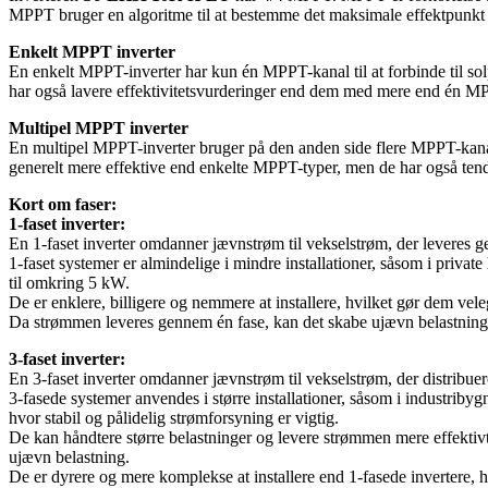
MPPT bruger en algoritme til at bestemme det maksimale effektpunkt f
Enkelt MPPT inverter
En enkelt MPPT-inverter har kun én MPPT-kanal til at forbinde til so
har også lavere effektivitetsvurderinger end dem med mere end én M
Multipel MPPT inverter
En multipel MPPT-inverter bruger på den anden side flere MPPT-kanale
generelt mere effektive end enkelte MPPT-typer, men de har også tende
Kort om faser:
1-faset inverter:
En 1-faset inverter omdanner jævnstrøm til vekselstrøm, der leveres g
1-faset systemer er almindelige i mindre installationer, såsom i privat
til omkring 5 kW.
De er enklere, billigere og nemmere at installere, hvilket gør dem vel
Da strømmen leveres gennem én fase, kan det skabe ujævn belastning og 
3-faset inverter:
En 3-faset inverter omdanner jævnstrøm til vekselstrøm, der distribuere
3-fasede systemer anvendes i større installationer, såsom i industribyg
hvor stabil og pålidelig strømforsyning er vigtig.
De kan håndtere større belastninger og levere strømmen mere effektivt 
ujævn belastning.
De er dyrere og mere komplekse at installere end 1-fasede invertere, 