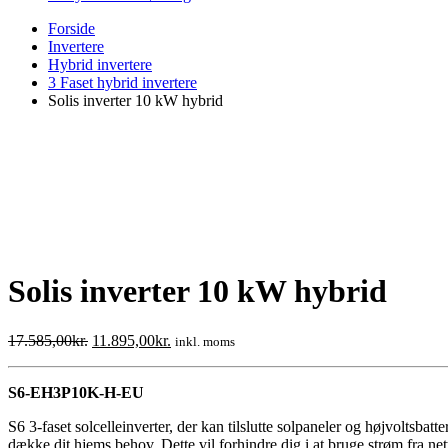
Forside
Invertere
Hybrid invertere
3 Faset hybrid invertere
Solis inverter 10 kW hybrid
Solis inverter 10 kW hybrid
Den
Den
17.585,00
kr.
11.895,00
kr.
inkl. moms
oprindelige
aktuelle
pris
pris
S6-EH3P10K-H-EU
var:
er:
17.585,00kr..
11.895,00kr..
S6 3-faset solcelleinverter, der kan tilslutte solpaneler og højvoltsbatt
dække dit hjems behov. Dette vil forhindre dig i at bruge strøm fra n