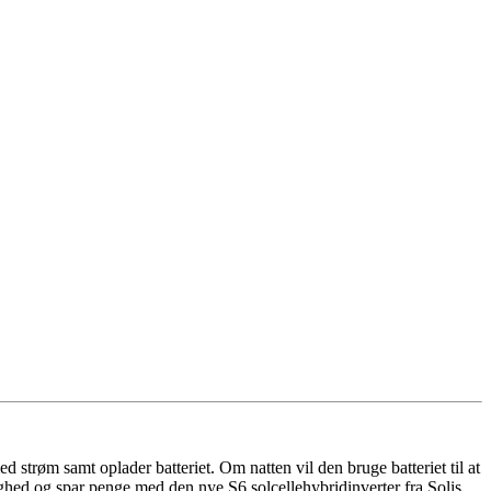
ed strøm samt oplader batteriet. Om natten vil den bruge batteriet til at
ighed og spar penge med den nye S6 solcellehybridinverter fra Solis.