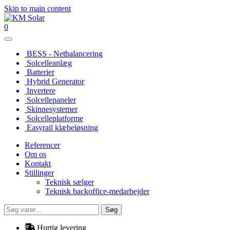
Skip to main content
0
BESS - Netbalancering
Solcelleanlæg
Batterier
Hybrid Generator
Invertere
Solcellepaneler
Skinnesystemer
Solcelleplatforme
Easyrail klæbeløsning
Referencer
Om os
Kontakt
Stillinger
Teknisk sælger
Teknisk backoffice-medarbejder
Søg
Søg
efter:
Hurtig levering