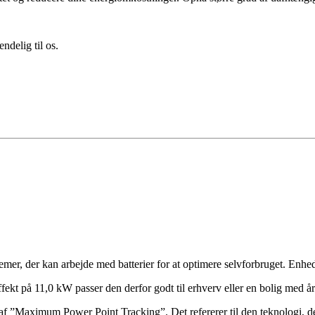
endelig til os.
temer, der kan arbejde med batterier for at optimere selvforbruget. Enhed
t på 11,0 kW passer den derfor godt til erhverv eller en bolig med å
 ”Maximum Power Point Tracking”. Det refererer til den teknologi, der 