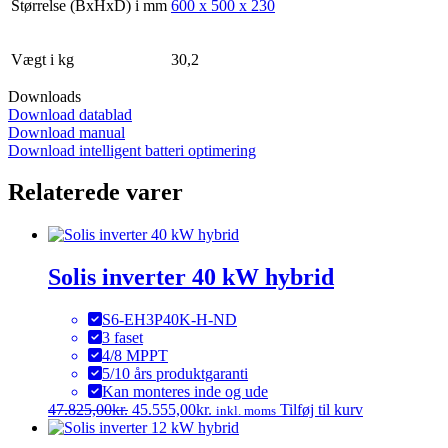
Størrelse (BxHxD) i mm
600 x 500 x 230
Vægt i kg
30,2
Downloads
Download datablad
Download manual
Download intelligent batteri optimering
Relaterede varer
Solis inverter 40 kW hybrid
S6-EH3P40K-H-ND
3 faset
4/8 MPPT
5/10 års produktgaranti
Kan monteres inde og ude
Den
Den
47.825,00
kr.
45.555,00
kr.
Tilføj til kurv
inkl. moms
oprindelige
aktuelle
pris
pris