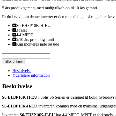
5 års produktgaranti, med mulig tilkøb op til 10 års garanti.
Er du i tvivl, om denne inverter er den rette til dig – så ring eller skriv 
S6-EH3P10K-H-EU
3 faset
4/4 MPPT
5/10 års produktgaranti
Kan monteres inde og ude
Solis
inverter
Tilføj til kurv
10
kW
Beskrivelse
hybrid
Yderligere information
antal
Beskrivelse
S6-EH3P10K-H-EU
i Solis S6 Serien er designet til bolig-hybridsys
S6-EH3P10K-H-EU
inverteren kommer med en maksimal udgangseffek
Inverteren
S6-EH3P10K-H-EU
har 4/4 MPPT. MPPT er forkortelse af