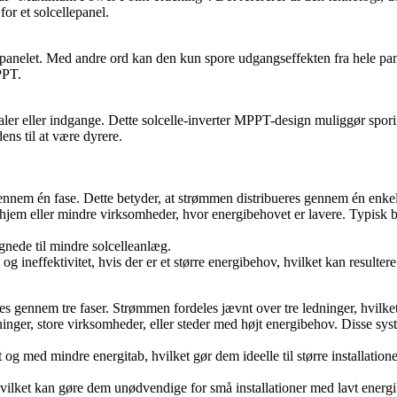
or et solcellepanel.
lpanelet. Med andre ord kan den kun spore udgangseffekten fra hele pan
PPT.
r eller indgange. Dette solcelle-inverter MPPT-design muliggør sporing
ns til at være dyrere.
ennem én fase. Dette betyder, at strømmen distribueres gennem én enkelt
e hjem eller mindre virksomheder, hvor energibehovet er lavere. Typisk br
egnede til mindre solcelleanlæg.
ineffektivitet, hvis der er et større energibehov, hvilket kan resultere 
s gennem tre faser. Strømmen fordeles jævnt over tre ledninger, hvilket 
ninger, store virksomheder, eller steder med højt energibehov. Disse syste
og med mindre energitab, hvilket gør dem ideelle til større installation
hvilket kan gøre dem unødvendige for små installationer med lavt energ