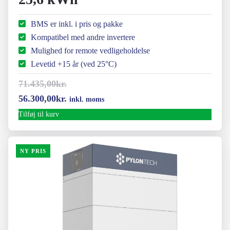
BMS er inkl. i pris og pakke
Kompatibel med andre invertere
Mulighed for remote vedligeholdelse
Levetid +15 år (ved 25°C)
71.435,00
kr.
Den
Den
56.300,00
kr.
inkl. moms
oprindelige
aktuelle
Tilføj til kurv
pris
pris
var:
er:
NY PRIS
71.435,00kr..
56.300,00kr..