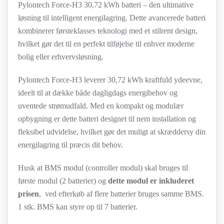
Pylontech Force-H3 30,72 kWh batteri – den ultimative
84.495,00KR..
66.445,00KR..
løsning til intelligent energilagring. Dette avancerede batteri
kombinerer førsteklasses teknologi med et stilrent design,
hvilket gør det til en perfekt tilføjelse til enhver moderne
bolig eller erhvervsløsning.
Pylontech Force-H3 leverer 30,72 kWh kraftfuld ydeevne,
ideelt til at dække både dagligdags energibehov og
uventede strømudfald. Med en kompakt og modulær
opbygning er dette batteri designet til nem installation og
fleksibel udvidelse, hvilket gør det muligt at skræddersy din
energilagring til præcis dit behov.
Husk at BMS modul (controller modul) skal bruges til
første modul (2 batterier) og
dette modul er inkluderet
prisen
, ved efterkøb af flere batterier bruges samme BMS.
1 stk. BMS kan styre op til 7 batterier.