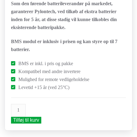
Som den førende batterileverandør på markedet,
garanterer Pylontech, ved tilkøb af ekstra batterier
inden for 5 år, at disse stadig vil kunne tilkobles din
eksisterende batteripakke.
BMS modul er inklusiv i prisen og kan styre op til 7
batterier.
BMS er inkl. i pris og pakke
Kompatibel med andre invertere
Mulighed for remote vedligeholdelse
Levetid +15 år (ved 25°C)
Pylontech
batteri
Tilføj til kurv
Force-
H3