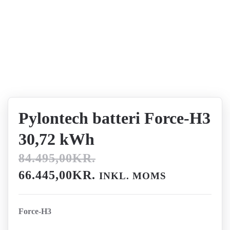
Pylontech batteri Force-H3
30,72 kWh
84.495,00
KR.
DEN
DEN
66.445,00
KR.
INKL. MOMS
OPRINDELIGE
AKTUELLE
PRIS
PRIS
Force-H3
VAR:
ER: