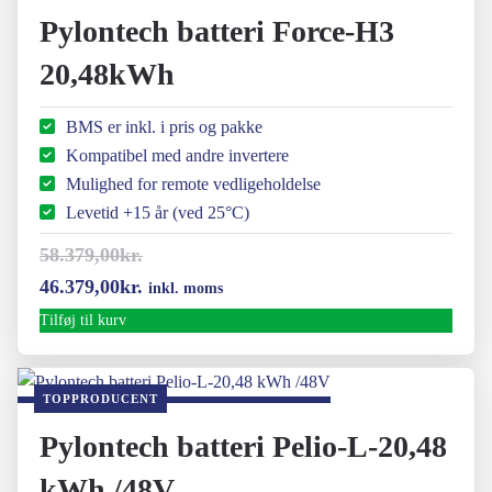
Pylontech batteri Force-H3
20,48kWh
BMS er inkl. i pris og pakke
Kompatibel med andre invertere
Mulighed for remote vedligeholdelse
Levetid +15 år (ved 25°C)
58.379,00
kr.
Den
Den
46.379,00
kr.
inkl. moms
oprindelige
aktuelle
Tilføj til kurv
pris
pris
var:
er:
TOPPRODUCENT
58.379,00kr..
46.379,00kr..
Pylontech batteri Pelio-L-20,48
kWh /48V