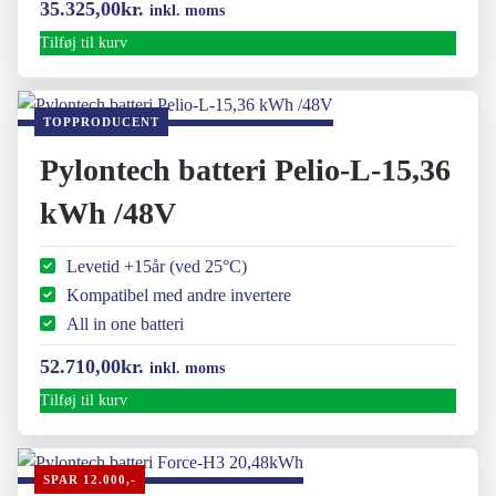
Den
Den
35.325,00
kr.
inkl. moms
oprindelige
aktuelle
Tilføj til kurv
pris
pris
var:
er:
TOPPRODUCENT
45.325,00kr..
35.325,00kr..
Pylontech batteri Pelio-L-15,36
kWh /48V
Levetid +15år (ved 25°C)
Kompatibel med andre invertere
All in one batteri
52.710,00
kr.
inkl. moms
Tilføj til kurv
SPAR 12.000,-