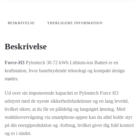
30,72
kWh
antal
BESKRIVELSE
YDERLIGERE INFORMATION
Beskrivelse
Force-H3
Pylontech 30.72 kWh Lithium-ion Batteri er en
kraftstation, hvor banebrydende teknologi og kompakt design
mødes.
Ud over sin imponerende kapacitet er Pylontech Force H3
udstyret med de nyeste sikkerhedsfunktioner og en lang levetid,
hvilket sikrer, at du får en pålidelig og langsigtet løsning. Med
realtidsovervågning via smartphone-appen kan du altid holde styr
på din energiproduktion og -forbrug, hvilket giver dig fuld kontrol
og ro i sindet.