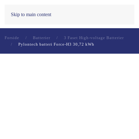
0
Skip to main content
Forside
Batterier
3 Faset High-voltage Batterier
Pylontech batteri Force-H3 30,72 kWh