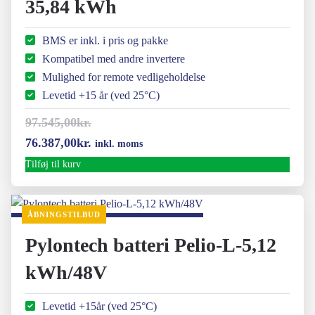
35,84 kWh
BMS er inkl. i pris og pakke
Kompatibel med andre invertere
Mulighed for remote vedligeholdelse
Levetid +15 år (ved 25°C)
97.545,00
kr.
Den
Den
76.387,00
kr.
inkl. moms
oprindelige
aktuelle
Tilføj til kurv
pris
pris
var:
er:
ÅBNINGSTILBUD
97.545,00kr..
76.387,00kr..
Pylontech batteri Pelio-L-5,12
kWh/48V
Levetid +15år (ved 25°C)