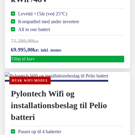
Levetid +15år (ved 25°C)
Kompatibel med andre invertere
All in one batteri
71.280,00
kr.
Den
Den
69.995,00
kr.
inkl. moms
oprindelige
aktuelle
Tilføj til kurv
pris
pris
var:
er:
HUSK WIFI MODUL
71.280,00kr..
69.995,00kr..
Pylontech Wifi og
installationsbeslag til Pelio
batteri
Passer op til 4 batterier