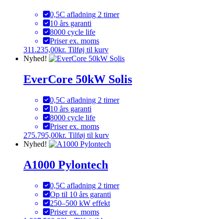
0,5C afladning 2 timer
10 års garanti
8000 cycle life
Priser ex. moms
311.235,00
kr.
Tilføj til kurv
Nyhed!
EverCore 50kW Solis
0,5C afladning 2 timer
10 års garanti
8000 cycle life
Priser ex. moms
275.795,00
kr.
Tilføj til kurv
Nyhed!
A1000 Pylontech
0,5C afladning 2 timer
Op til 10 års garanti
250–500 kW effekt
Priser ex. moms