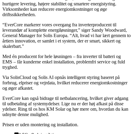
hurtigere levering, højere stabilitet og smartere energistyring.
Virksomheder kan reducere energiomkostninger og øge
driftssikkerheden.
“EverCore markerer vores overgang fra inverterproducent til
leverandør af komplette energiløsninger,” siger Sandy Woodward,
General Manager for Solis Europa. “Alt, hvad vi har lært gennem to
årtiers innovation, er samlet i et system, der er smart, sikkert og
skalerbart.”
Med én producent for hele løsningen – fra inverter til batteri og
EMS – får kunderne enkel installation, problemfri service og fuld
tryghed.
Via SolisCloud og Solis AI opnås intelligent styring baseret på
forbrug, elpriser og vejrdata, hvilket reducerer energiomkostninger
og øger afkastet.
EverCore kan også bidrage til netbalancering, hvilket giver adgang
til udbetaling af systemydelser. Lige nu er der høj afkast på disse
ydelser. Ring til os hos KM Solar og hør mere om, hvordan du kan
udnytte denne mulighed.
Prisen er uden montering og installation.