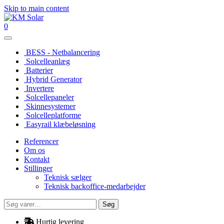
Skip to main content
0
BESS - Netbalancering
Solcelleanlæg
Batterier
Hybrid Generator
Invertere
Solcellepaneler
Skinnesystemer
Solcelleplatforme
Easyrail klæbeløsning
Referencer
Om os
Kontakt
Stillinger
Teknisk sælger
Teknisk backoffice-medarbejder
Søg
Søg
efter:
Hurtig levering