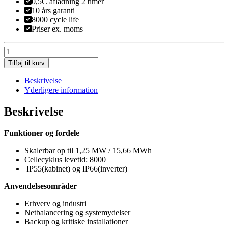
0,5C afladning 2 timer
10 års garanti
8000 cycle life
Priser ex. moms
EverCore
125kW
Tilføj til kurv
Solis
antal
Beskrivelse
Yderligere information
Beskrivelse
Funktioner og fordele
Skalerbar op til 1,25 MW / 15,66 MWh
Cellecyklus levetid: 8000
IP55(kabinet) og IP66(inverter)
Anvendelsesområder
Erhverv og industri
Netbalancering og systemydelser
Backup og kritiske installationer