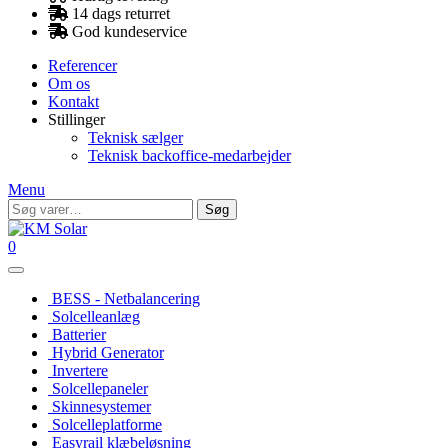
14 dags returret
God kundeservice
Referencer
Om os
Kontakt
Stillinger
Teknisk sælger
Teknisk backoffice-medarbejder
Menu
Søg
Søg
efter:
0
BESS - Netbalancering
Solcelleanlæg
Batterier
Hybrid Generator
Invertere
Solcellepaneler
Skinnesystemer
Solcelleplatforme
Easyrail klæbeløsning