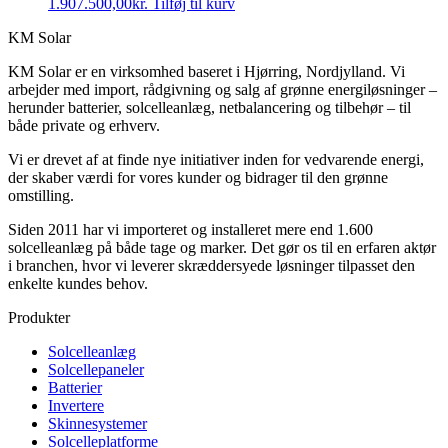
1.907.500,00
kr.
Tilføj til kurv
KM Solar
KM Solar er en virksomhed baseret i Hjørring, Nordjylland. Vi
arbejder med import, rådgivning og salg af grønne energiløsninger –
herunder batterier, solcelleanlæg, netbalancering og tilbehør – til
både private og erhverv.
Vi er drevet af at finde nye initiativer inden for vedvarende energi,
der skaber værdi for vores kunder og bidrager til den grønne
omstilling.
Siden 2011 har vi importeret og installeret mere end 1.600
solcelleanlæg på både tage og marker. Det gør os til en erfaren aktør
i branchen, hvor vi leverer skræddersyede løsninger tilpasset den
enkelte kundes behov.
Produkter
Solcelleanlæg
Solcellepaneler
Batterier
Invertere
Skinnesystemer
Solcelleplatforme